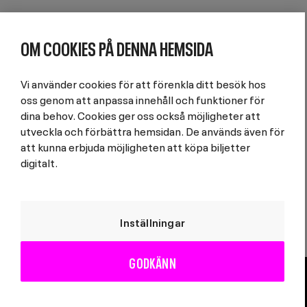
OM COOKIES PÅ DENNA HEMSIDA
Vi använder cookies för att förenkla ditt besök hos
oss genom att anpassa innehåll och funktioner för
dina behov. Cookies ger oss också möjligheter att
utveckla och förbättra hemsidan. De används även för
att kunna erbjuda möjligheten att köpa biljetter
digitalt.
Cookies er nødvendig for at nettsiden skal
Inställningar
fungere, og for at vi skal kunne forbedre den
for deg og andre.
Les mer
GODKÄNN
Vilkår
Personvern
Jeg godtar