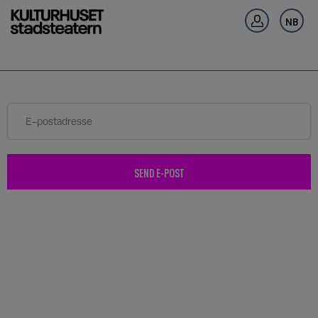
Gå tilbake
NB
SEND E-POST